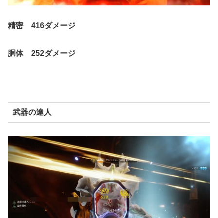
精密 416ダメージ
胴体 252ダメージ
武器の達人