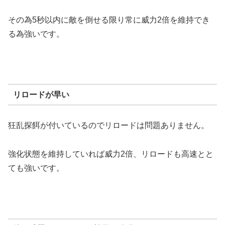
その為5秒以内に敵を倒せる限り常に威力2倍を維持でき
る為強いです。
リロードが早い
狂乱探餌が付いているのでリロードは問題ありません。
強化状態を維持していれば威力2倍、リロードも高速とと
ても強いです。