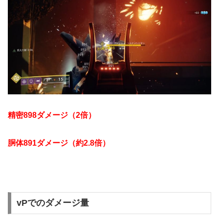
精密
898
ダメージ（
2
倍）
胴体
891
ダメージ（約
2.8
倍）
vPでのダメージ量