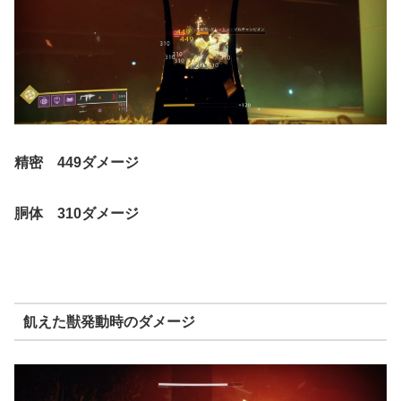
精密 449ダメージ
胴体 310ダメージ
飢えた獣発動時のダメージ