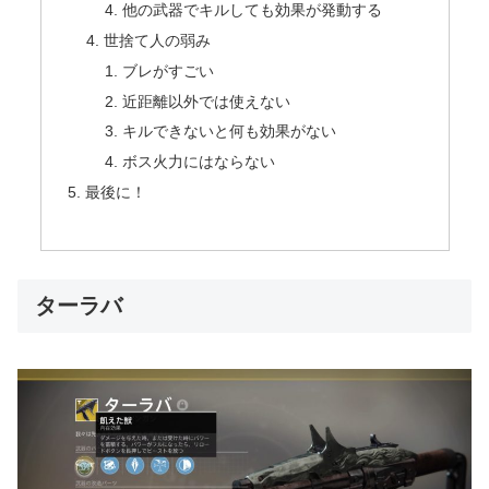
他の武器でキルしても効果が発動する
世捨て人の弱み
ブレがすごい
近距離以外では使えない
キルできないと何も効果がない
ボス火力にはならない
最後に！
ターラバ