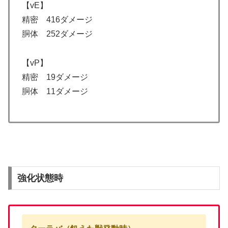
【vE】
精密 416ダメージ
胴体 252ダメージ
【vP】
精密 19ダメージ
胴体 11ダメージ
強化状態時