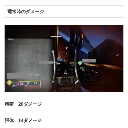
通常時のダメージ
精密 20ダメージ
胴体 14ダメージ