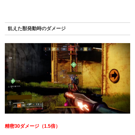
飢えた獣発動時のダメージ
精密
30
ダメージ（
1.5
倍）