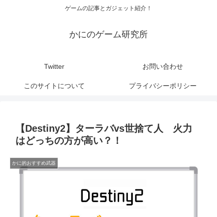
ゲームの記事とガジェット紹介！
かにのゲーム研究所
Twitter
お問い合わせ
このサイトについて
プライバシーポリシー
【Destiny2】ターラバvs世捨て人 火力
はどっちの方が高い？！
かに的おすすめ武器