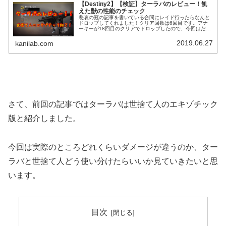
【Destiny2】【検証】ターラバのレビュー！飢
えた獣の性能のチェック
悲哀の冠の記事を書いている合間にレイド行ったらなんと
ドロップしてくれました！クリア回数は6回目です。アナ
ーキーが18回目のクリアでドロップしたので、今回はだい
ぶ早く手に入りました。最近はレイドの記事ばっかりだっ
たので、息抜きも兼ねて今回はタ...
2019.06.27
kanilab.com
さて、前回の記事ではターラバは世捨て人のエキゾチック
版と紹介しました。
今回は実際のところどれくらいダメージが違うのか、ター
ラバと世捨て人どう使い分けたらいいか見ていきたいと思
います。
目次