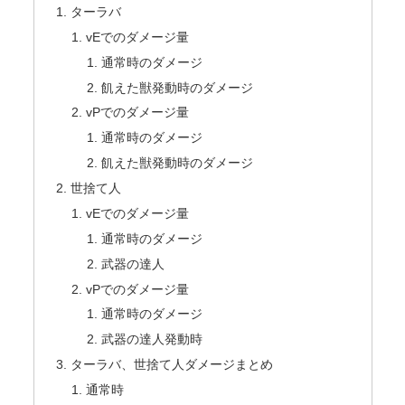
ターラバ
vEでのダメージ量
通常時のダメージ
飢えた獣発動時のダメージ
vPでのダメージ量
通常時のダメージ
飢えた獣発動時のダメージ
世捨て人
vEでのダメージ量
通常時のダメージ
武器の達人
vPでのダメージ量
通常時のダメージ
武器の達人発動時
ターラバ、世捨て人ダメージまとめ
通常時