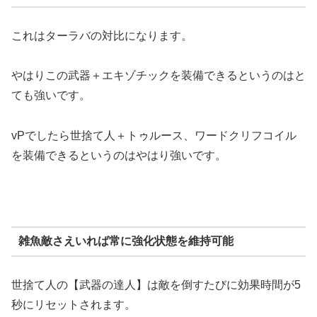
これはターラバの対比になります。
やはりこの武器＋エキゾチックを装備できるというのはと
ても強いです。
vPでしたら世捨て人＋トゥルース、ワードクリフコイル
を装備できるというのはやはり強いです。
雑魚敵さえいれば常に強化状態を維持可能
世捨て人の【武器の達人】は敵を倒すたびに効果時間が5
秒にリセットされます。