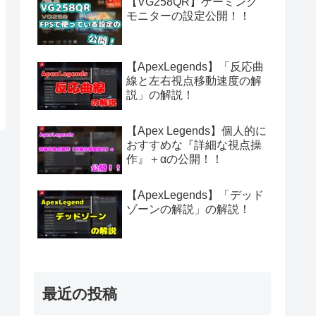
【VG258QR】ゲーミング
モニターの設定公開！！
【ApexLegends】「反応曲
線と左右視点移動速度の解
説」の解説！
【Apex Legends】個人的に
おすすめな『詳細な視点操
作』＋αの公開！！
【ApexLegends】「デッド
ゾーンの解説」の解説！
最近の投稿