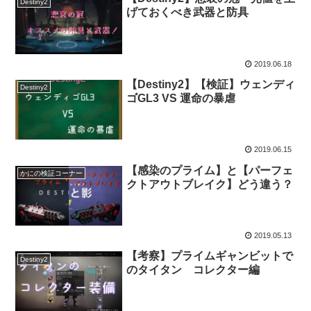
Destiny2
げておくべき武器と防具
2019.06.18
【Destiny2】【検証】ウェンディ
Destiny2
ゴGL3 VS 運命の暴虐
2019.06.15
【感染のプライム】と【パーフェ
かにの検証コーナー
クトアウトブレイク】どう違う？
2019.05.13
【考察】プライムギャンビットで
Destiny2
のタイタン コレクター編